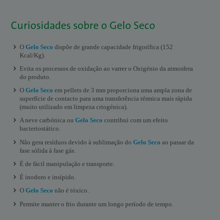
Curiosidades sobre o Gelo Seco
O
Gelo Seco
dispõe de grande capacidade frigorífica (152
Kcal/Kg).
Evita os processos de oxidação ao varrer o Oxigénio da atmosfera
do produto.
O
Gelo Seco
em pellets de 3 mm proporciona uma ampla zona de
superfície de contacto para uma transferência térmica mais rápida
(muito utilizado em limpeza criogénica).
A neve carbónica ou
Gelo Seco
contribui com um efeito
bacteriostático.
Não gera resíduos devido à sublimação do
Gelo Seco
ao passar da
fase sólida à fase gás.
É de fácil manipulação e transporte.
É inodoro e insípido.
O
Gelo Seco
não é tóxico.
Permite manter o frio durante um longo período de tempo.