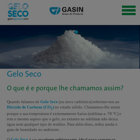
Gelo Seco | Pellets de 16 mm |
59 €*
Comprar agora →
*Válido apenas
para Portugal continental
Gelo Seco
O que é e porque lhe chamamos assim?
Quando falamos de
Gelo Seco
(ou neve carbónica) referimo-nos ao
Dióxido de Carbono (CO
)
no estado sólido. Chamamos-lhe assim
2
porque a sua temperatura é extremamente baixa (sublima a -78 °C) e
tem o mesmo aspeto que o gelo, no entanto ao sublimar não deixa
água nem qualquer tipo de resíduo. Para além disto, reduz ainda o
grau de humidade no ambiente.
O
Gelo Seco
é um
excelente refrigerante, ideal para conservar