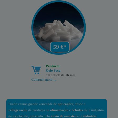
59 €*
Producto:
Gelo Seco
em pellets de
16 mm
Comprar agora →
Usados numa grande variedade de
aplicações
, desde a
refrigeração
de produtos na
alimentação e bebidas
até à indústria
do espetáculo, passando pelo
envio de amostras
e a
indústria